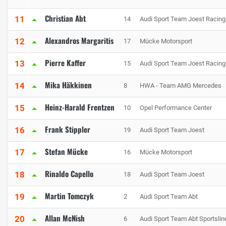
Christian Abt
11
14
Audi Sport Team Joest Racing
Alexandros Margaritis
12
17
Mücke Motorsport
Pierre Kaffer
13
15
Audi Sport Team Joest Racing
Mika Häkkinen
14
8
HWA - Team AMG Mercedes
Heinz-Harald Frentzen
15
10
Opel Performance Center
Frank Stippler
16
19
Audi Sport Team Joest
Stefan Mücke
17
16
Mücke Motorsport
Rinaldo Capello
18
18
Audi Sport Team Joest
Martin Tomczyk
19
2
Audi Sport Team Abt
Allan McNish
20
6
Audi Sport Team Abt Sportslin