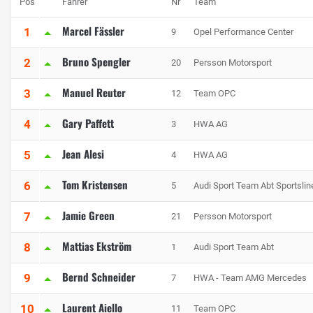
Pos
Fahrer
Nr
Team
Marcel Fässler
1
9
Opel Performance Center
Bruno Spengler
2
20
Persson Motorsport
Manuel Reuter
3
12
Team OPC
Gary Paffett
4
3
HWA AG
Jean Alesi
5
4
HWA AG
Tom Kristensen
6
5
Audi Sport Team Abt Sportslin
Jamie Green
7
21
Persson Motorsport
Mattias Ekström
8
1
Audi Sport Team Abt
Bernd Schneider
9
7
HWA - Team AMG Mercedes
Laurent Aiello
10
11
Team OPC