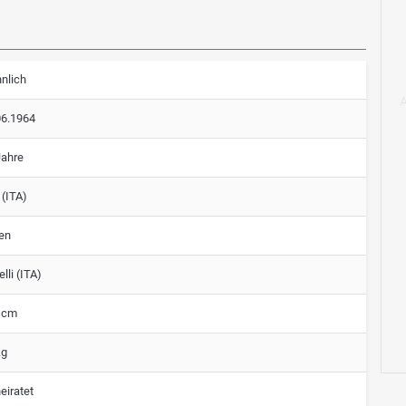
nlich
06.1964
Jahre
 (ITA)
ien
lli (ITA)
 cm
kg
eiratet