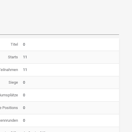
Titel
0
Starts
11
Teilnahmen
11
Siege
0
iumsplätze
0
e Positions
0
Rennrunden
0