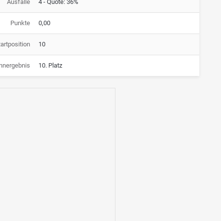
Ausfälle
4 - Quote: 36%
Punkte
0,00
artposition
10
nnergebnis
10. Platz