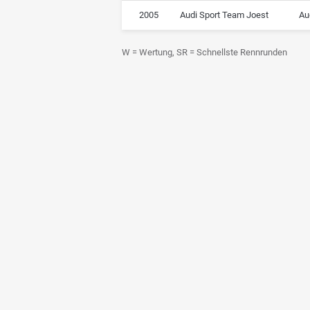
2005
Audi Sport Team Joest
Au
W = Wertung, SR = Schnellste Rennrunden