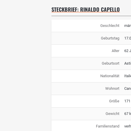
STECKBRIEF: RINALDO CAPELLO
Geschlecht
män
Geburtstag
17.
Alter
62 
Geburtsort
Asti
Nationalität
Ital
Wohnort
Cane
Größe
171
Gewicht
67 
Familienstand
verh