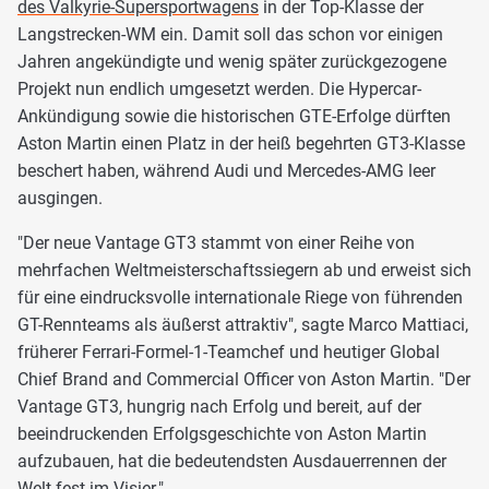
des Valkyrie-Supersportwagens
in der Top-Klasse der
Langstrecken-WM ein. Damit soll das schon vor einigen
Jahren angekündigte und wenig später zurückgezogene
Projekt nun endlich umgesetzt werden. Die Hypercar-
Ankündigung sowie die historischen GTE-Erfolge dürften
Aston Martin einen Platz in der heiß begehrten GT3-Klasse
beschert haben, während Audi und Mercedes-AMG leer
ausgingen.
"Der neue Vantage GT3 stammt von einer Reihe von
mehrfachen Weltmeisterschaftssiegern ab und erweist sich
für eine eindrucksvolle internationale Riege von führenden
GT-Rennteams als äußerst attraktiv", sagte Marco Mattiaci,
früherer Ferrari-Formel-1-Teamchef und heutiger Global
Chief Brand and Commercial Officer von Aston Martin. "Der
Vantage GT3, hungrig nach Erfolg und bereit, auf der
beeindruckenden Erfolgsgeschichte von Aston Martin
aufzubauen, hat die bedeutendsten Ausdauerrennen der
Welt fest im Visier."