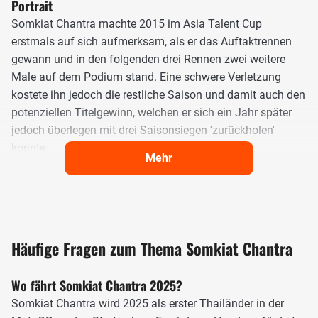
Portrait
Somkiat Chantra machte 2015 im Asia Talent Cup
erstmals auf sich aufmerksam, als er das Auftaktrennen
gewann und in den folgenden drei Rennen zwei weitere
Male auf dem Podium stand. Eine schwere Verletzung
kostete ihn jedoch die restliche Saison und damit auch den
potenziellen Titelgewinn, welchen er sich ein Jahr später
jedoch überlegen mit drei Saisonsiegen 'zurückholen'
konnte.
Mehr
Über die Moto3-Junioren-WM kam Chantra Ende 2018
beim ersten Thailand-GP der MotoGP-Geschichte dann zu
seinem WM-Debüt. In der Moto3 startete er mittels
Wildcard und landete als starker Neunter direkt in den
Häufige Fragen zum Thema Somkiat Chantra
Punkten, womit er sich für 2019 einen fixen Startplatz in
der Moto2 beim neu gegründeten Honda Team Asia
Wo fährt Somkiat Chantra 2025?
sicherte.
Somkiat Chantra wird 2025 als erster Thailänder in der
Es folgten zwei harte Lehrjahre, in denen Chantra seine