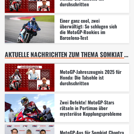
durchschritten
Einer ganz cool, zwei
überwältigt: So schlugen sich
die MotoGP-Rookies im
Barcelona-Test
AKTUELLE NACHRICHTEN ZUM THEMA SOMKIAT CHANTRA
MotoGP-Jahreszeugnis 2025 für
Honda: Die Talsohle ist
durchschritten
Zwei Defekte! MotoGP-Stars
rätseln in Portimao über
mysteriöse Kupplungsprobleme
MotoGP-Aus für Somkiat Chantra