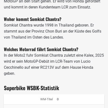
MotoGP an den Start gehen. Er wird von Honda gefördert
Teamkollegen aber stets klar im Griff hatte. Seinen
und kommt in deren Kundenteam LCR zum Einsatz.
Durchbruch schaffte er zum Jahresstart 2022, als er
zunächst den Indonesien-GP gewann und dann in
Woher kommt Somkiat Chantra?
Argentinien Zweiter wurde. Im weiteren Saisonverlauf
Somkiat Chantra wurde 1998 in Thailand geboren. Er
etablierte sich der Thailänder als konstanter
stammt aus der Provinz Chon Buri an der Küste des Golfs
Punktesammler und holte noch zwei weitere Podestplätze,
von Thailand im Osten des Landes.
womit er als Zehnter erstmals in den Top-Ten der Moto2-
WM-Abschlusstabelle landete.
Welches Motorrad fährt Somkiat Chantra?
In der Moto2 fuhr Somkiat Chantra zuletzt eine Kalex, 2025
wird er sein MotoGP-Debüt im LCR-Team von Lucio
Cecchinello auf einer RC213V auf dem Hause Honda
geben.
Superbike WSBK-Statistik
WM-Titel
0