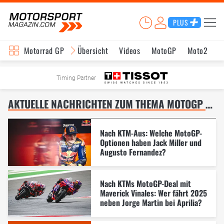
PLUS
Motorrad GP
Übersicht
Videos
MotoGP
Moto2
M
Timing Partner
AKTUELLE NACHRICHTEN ZUM THEMA MOTOGP FAHRERMARKT – SEITE 9
Nach KTM-Aus: Welche MotoGP-
Optionen haben Jack Miller und
Augusto Fernandez?
Nach KTMs MotoGP-Deal mit
Maverick Vinales: Wer fährt 2025
neben Jorge Martin bei Aprilia?