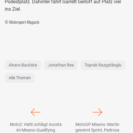
Podestplatz. Dahinter fährt Garrett Gerloff auf Platz vier
ins Ziel.
© Motorsport-Magazin
Alvaro Bautista
Jonathan Rea
Toprak Razgatlioglu
Alle Themen
Moto2: Vietti schlägt Acosta
MotoGP Misano: Martin
im Misano-Qualifying
gewinnt Sprint, Pedrosa