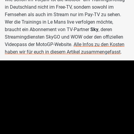
in Deutschland nicht im Free-TV, sondern sowohl im
Fernsehen als auch im Stream nur im Pay-TV zu sehen.
Wer die Trainings in Le Mans live verfolgen möchte,
braucht ein Abonnement von TV-Partner
Sky
, deren
Streamingdiensten SkyGO und WOW oder den offiziellen
Videopass der MotoGP-Website.
Alle Infos zu den Kosten
haben wir für euch in diesem Artikel zusammengefasst
.