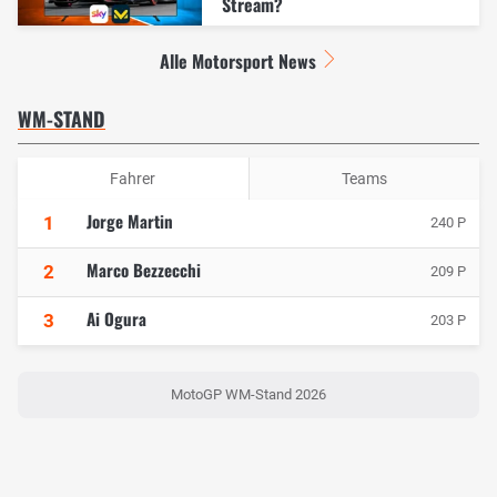
Stream?
Alle Motorsport News
WM-STAND
Fahrer
Teams
Jorge Martin
1
240 P
Marco Bezzecchi
2
209 P
Ai Ogura
3
203 P
MotoGP WM-Stand 2026