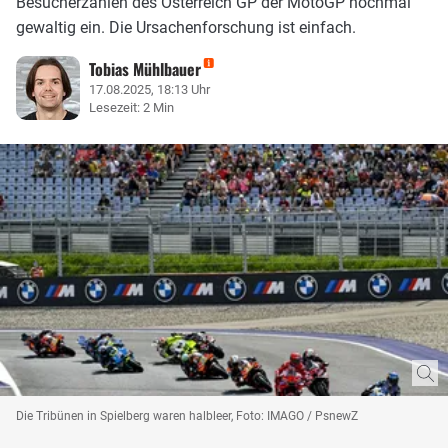
Besucherzahlen des Österreich GP der MotoGP nochmal
gewaltig ein. Die Ursachenforschung ist einfach.
Tobias Mühlbauer
17.08.2025, 18:13 Uhr
Lesezeit: 2 Min
Die Tribünen in Spielberg waren halbleer, Foto: IMAGO / PsnewZ