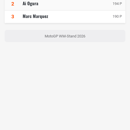
Ai Ogura
2
194 P
Marc Marquez
3
190 P
MotoGP WM-Stand 2026