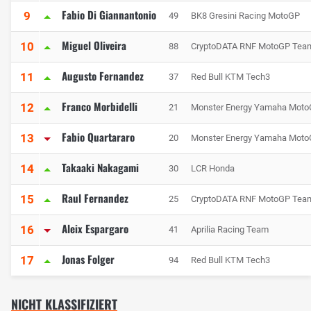
Fabio Di Giannantonio
9
49
BK8 Gresini Racing MotoGP
Miguel Oliveira
10
88
CryptoDATA RNF MotoGP Tea
Augusto Fernandez
11
37
Red Bull KTM Tech3
Franco Morbidelli
12
21
Monster Energy Yamaha Mot
Fabio Quartararo
13
20
Monster Energy Yamaha Mot
Takaaki Nakagami
14
30
LCR Honda
Raul Fernandez
15
25
CryptoDATA RNF MotoGP Tea
Aleix Espargaro
16
41
Aprilia Racing Team
Jonas Folger
17
94
Red Bull KTM Tech3
NICHT KLASSIFIZIERT