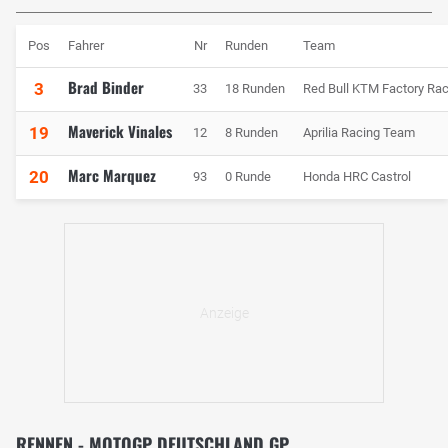
Pos
Fahrer
Nr
Runden
Team
Brad Binder
3
33
18 Runden
Red Bull KTM Factory Rac
Maverick Vinales
19
12
8 Runden
Aprilia Racing Team
Marc Marquez
20
93
0 Runde
Honda HRC Castrol
RENNEN - MOTOGP DEUTSCHLAND GP