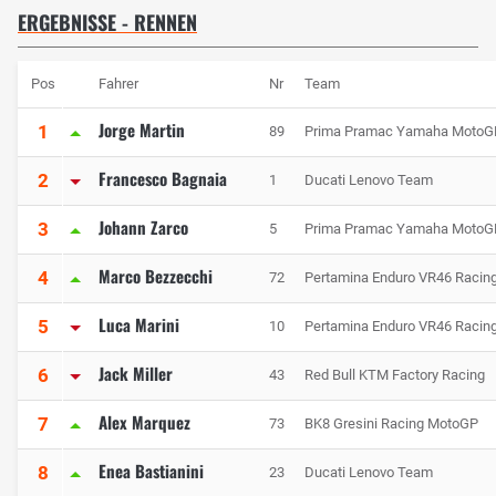
ERGEBNISSE - RENNEN
Pos
Fahrer
Nr
Team
Jorge Martin
1
89
Prima Pramac Yamaha MotoG
Francesco Bagnaia
2
1
Ducati Lenovo Team
Johann Zarco
3
5
Prima Pramac Yamaha MotoG
Marco Bezzecchi
4
72
Pertamina Enduro VR46 Racin
Luca Marini
5
10
Pertamina Enduro VR46 Racin
Jack Miller
6
43
Red Bull KTM Factory Racing
Alex Marquez
7
73
BK8 Gresini Racing MotoGP
Enea Bastianini
8
23
Ducati Lenovo Team