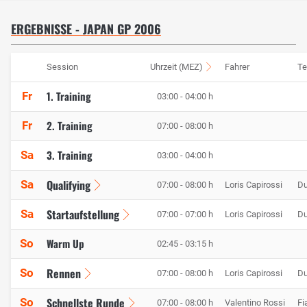
ERGEBNISSE - JAPAN GP 2006
Session
Uhrzeit (MEZ)
Fahrer
T
1. Training
Fr
03:00 - 04:00 h
2. Training
Fr
07:00 - 08:00 h
3. Training
Sa
03:00 - 04:00 h
Qualifying
Sa
07:00 - 08:00 h
Loris Capirossi
Du
Startaufstellung
Sa
07:00 - 07:00 h
Loris Capirossi
Du
Warm Up
So
02:45 - 03:15 h
Rennen
So
07:00 - 08:00 h
Loris Capirossi
Du
Schnellste Runde
So
07:00 - 08:00 h
Valentino Rossi
Fi