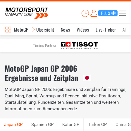
PLUS
MotoGP
Übersicht
News
Videos
Live-Ticker
Aktu
Timing Partner
MotoGP Japan GP 2006
Ergebnisse und Zeitplan
MotoGP Japan GP 2006: Ergebnisse und Zeitplan für Trainings,
Qualifying, Sprint, Warmup und Rennen inklusive Positionen,
Startaufstellung, Rundenzeiten, Gesamtzeiten und weiteren
Informationen zum Rennwochenende
Spanien GP
Katar GP
Türkei GP
China G