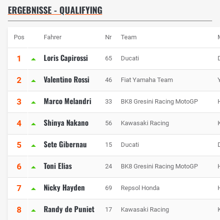
ERGEBNISSE - QUALIFYING
Pos
Fahrer
Nr
Team
Loris Capirossi
1
65
Ducati
Valentino Rossi
2
46
Fiat Yamaha Team
Marco Melandri
3
33
BK8 Gresini Racing MotoGP
Shinya Nakano
4
56
Kawasaki Racing
Sete Gibernau
5
15
Ducati
Toni Elias
6
24
BK8 Gresini Racing MotoGP
Nicky Hayden
7
69
Repsol Honda
Randy de Puniet
8
17
Kawasaki Racing