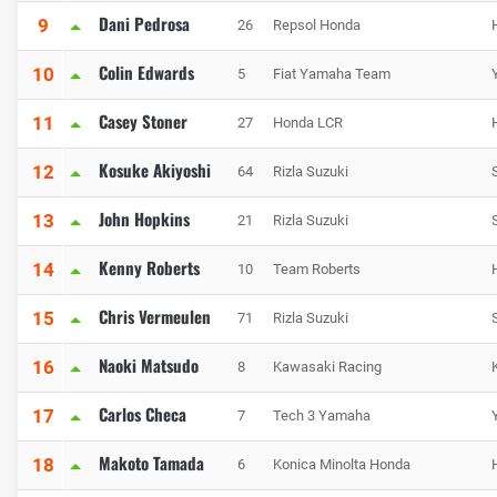
Dani Pedrosa
9
26
Repsol Honda
Colin Edwards
10
5
Fiat Yamaha Team
Casey Stoner
11
27
Honda LCR
Kosuke Akiyoshi
12
64
Rizla Suzuki
John Hopkins
13
21
Rizla Suzuki
Kenny Roberts
14
10
Team Roberts
Chris Vermeulen
15
71
Rizla Suzuki
Naoki Matsudo
16
8
Kawasaki Racing
Carlos Checa
17
7
Tech 3 Yamaha
Makoto Tamada
18
6
Konica Minolta Honda