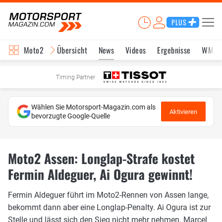
PLUS
Moto2
Übersicht
News
Videos
Ergebnisse
WM-S
Timing Partner
Wählen Sie Motorsport-Magazin.com als
Aktivieren
bevorzugte Google-Quelle
Moto2 Assen: Longlap-Strafe kostet
Fermin Aldeguer, Ai Ogura gewinnt!
Fermin Aldeguer führt im Moto2-Rennen von Assen lange,
bekommt dann aber eine Longlap-Penalty. Ai Ogura ist zur
Stelle und lässt sich den Sieg nicht mehr nehmen. Marcel