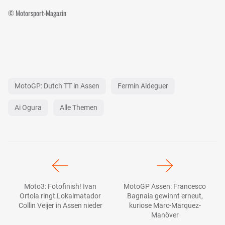
© Motorsport-Magazin
MotoGP: Dutch TT in Assen
Fermin Aldeguer
Ai Ogura
Alle Themen
Moto3: Fotofinish! Ivan
MotoGP Assen: Francesco
Ortola ringt Lokalmatador
Bagnaia gewinnt erneut,
Collin Veijer in Assen nieder
kuriose Marc-Marquez-
Manöver