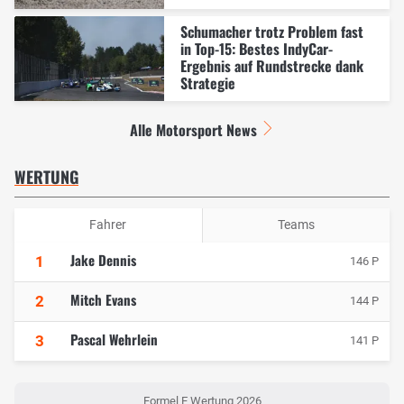
Schumacher trotz Problem fast
in Top-15: Bestes IndyCar-
Ergebnis auf Rundstrecke dank
Strategie
Alle Motorsport News
WERTUNG
Fahrer
Teams
Jake Dennis
1
146 P
Mitch Evans
2
144 P
Pascal Wehrlein
3
141 P
Formel E Wertung 2026