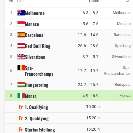
Nr
Lauf
Datum
Ort
Melbourne
6.3.
-
8.3.
1
Melbourne
Monaco
5.6.
-
7.6.
2
Monaco
Barcelona
12.6.
-
14.6.
3
Barcelona
Red Bull Ring
26.6.
-
28.6.
4
Spielberg
Silverstone
3.7.
-
5.7.
5
Silverstone
Spa-
Spa-
17.7.
-
19.7.
6
Francorchamps
Francorchamps
Hungaroring
24.7.
-
26.7.
7
Budapest
Monza
4.9.
-
6.9.
8
Monza
Fr
1. Qualifying
15:00 h
Fr
2. Qualifying
15:20 h
Fr
Startaufstellung
15:20 h