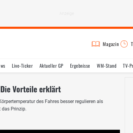
Magazin
T
ews
Live-Ticker
Aktueller GP
Ergebnisse
WM-Stand
TV-P
lder
Termine
Statistik
Testfahrten
Reglement
Lexikon
ie Vorteile erklärt
örpertemperatur des Fahres besser regulieren als
 das Prinzip.