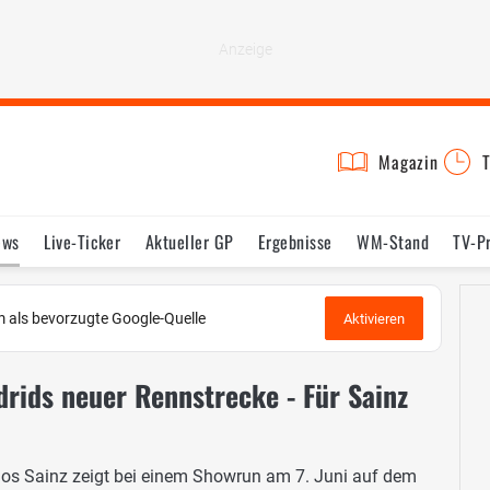
Magazin
T
ews
Live-Ticker
Aktueller GP
Ergebnisse
WM-Stand
TV-P
lder
Termine
Statistik
Testfahrten
Reglement
Lexikon
 als bevorzugte Google-Quelle
Aktivieren
rids neuer Rennstrecke - Für Sainz
rlos Sainz zeigt bei einem Showrun am 7. Juni auf dem