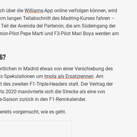
ch über die
Williams
-App online verfolgen können, wird
 km langen Teilabschnitt des Madring-Kurses fahren –
 Teil der Avenida del Partenón, die am Südeingang der
ior-Pilot Pepe Martí und F3-Pilot Mari Boya werden am
26?
lichen in Madrid etwas von einer Verschiebung des
eits Spekulationen um
Imola als Ersatzrennen
. Am
 des zweiten F1-Triple-Headers statt. Der Vertrag der
ts 2020 manövrierte sich die Strecke als eine von
e-Saison zurück in den F1-Rennkalender.
ereits vorgemacht, wie es geht.