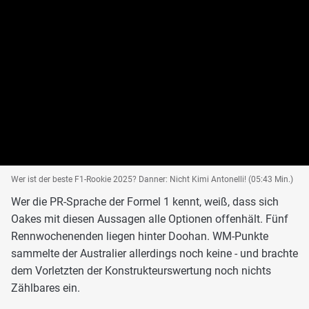
Wer ist der beste F1-Rookie 2025? Danner: Nicht Kimi Antonelli! (05:43 Min.)
Wer die PR-Sprache der Formel 1 kennt, weiß, dass sich
Oakes mit diesen Aussagen alle Optionen offenhält. Fünf
Rennwochenenden liegen hinter Doohan. WM-Punkte
sammelte der Australier allerdings noch keine - und brachte
dem Vorletzten der Konstrukteurswertung noch nichts
Zählbares ein.