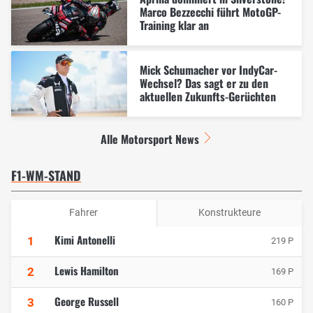
Marco Bezzecchi führt MotoGP-
Training klar an
Mick Schumacher vor IndyCar-
Wechsel? Das sagt er zu den
aktuellen Zukunfts-Gerüchten
Alle Motorsport News
F1-WM-STAND
Fahrer
Konstrukteure
Kimi Antonelli
1
219 P
Lewis Hamilton
2
169 P
George Russell
3
160 P