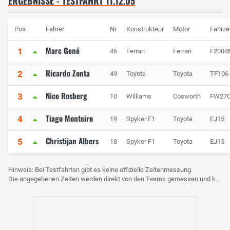
ERGEBNISSE - TESTFAHRT 11.12.05
Pos
Fahrer
Nr
Konstrukteur
Motor
Fahrze
Marc Gené
1
46
Ferrari
Ferrari
F2004
Ricardo Zonta
2
49
Toyota
Toyota
TF106
Nico Rosberg
3
10
Williams
Cosworth
FW27
Tiago Monteiro
4
19
Spyker F1
Toyota
EJ15
Christijan Albers
5
18
Spyker F1
Toyota
EJ15
Hinweis: Bei Testfahrten gibt es keine offizielle Zeitenmessung.
Die angegebenen Zeiten werden direkt von den Teams gemessen und können voneinander abweichen.