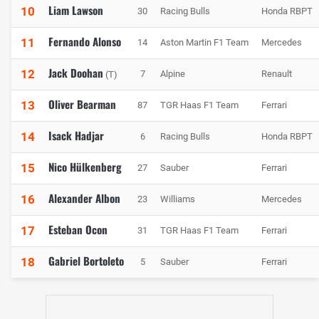
Liam Lawson
10
30
Racing Bulls
Honda RBPT
Fernando Alonso
11
14
Aston Martin F1 Team
Mercedes
Jack Doohan
12
7
Alpine
Renault
(T)
Oliver Bearman
13
87
TGR Haas F1 Team
Ferrari
Isack Hadjar
14
6
Racing Bulls
Honda RBPT
Nico Hülkenberg
15
27
Sauber
Ferrari
Alexander Albon
16
23
Williams
Mercedes
Esteban Ocon
17
31
TGR Haas F1 Team
Ferrari
Gabriel Bortoleto
18
5
Sauber
Ferrari