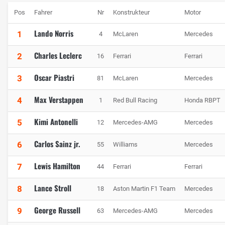
Pos
Fahrer
Nr
Konstrukteur
Motor
Lando Norris
1
4
McLaren
Mercedes
Charles Leclerc
2
16
Ferrari
Ferrari
Oscar Piastri
3
81
McLaren
Mercedes
Max Verstappen
4
1
Red Bull Racing
Honda RBPT
Kimi Antonelli
5
12
Mercedes-AMG
Mercedes
Carlos Sainz jr.
6
55
Williams
Mercedes
Lewis Hamilton
7
44
Ferrari
Ferrari
Lance Stroll
8
18
Aston Martin F1 Team
Mercedes
George Russell
9
63
Mercedes-AMG
Mercedes