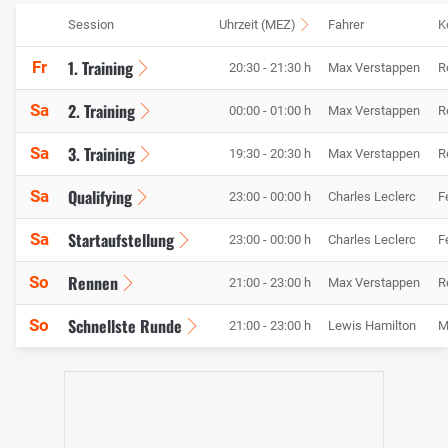
Session
Uhrzeit (MEZ)
Fahrer
K
1. Training
Fr
20:30 - 21:30 h
Max Verstappen
R
2. Training
Sa
00:00 - 01:00 h
Max Verstappen
R
3. Training
Sa
19:30 - 20:30 h
Max Verstappen
R
Qualifying
Sa
23:00 - 00:00 h
Charles Leclerc
F
Startaufstellung
Sa
23:00 - 00:00 h
Charles Leclerc
F
Rennen
So
21:00 - 23:00 h
Max Verstappen
R
Schnellste Runde
So
21:00 - 23:00 h
Lewis Hamilton
M