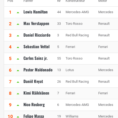
Pos
Fahrer
Nr
Konstrukteur
Motor
Lewis Hamilton
1
44
Mercedes-AMG
Mercedes
Max Verstappen
2
33
Toro Rosso
Renault
Daniel Ricciardo
3
3
Red Bull Racing
Renault
Sebastian Vettel
4
5
Ferrari
Ferrari
Carlos Sainz jr.
5
55
Toro Rosso
Renault
Pastor Maldonado
6
13
Lotus
Mercedes
Daniil Kvyat
7
26
Red Bull Racing
Renault
Kimi Räikkönen
8
7
Ferrari
Ferrari
Nico Rosberg
9
6
Mercedes-AMG
Mercedes
Felipe Massa
10
19
Williams
Mercedes