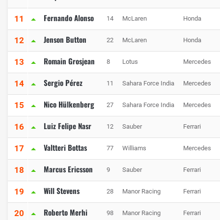
Fernando Alonso
11
14
McLaren
Honda
Jenson Button
12
22
McLaren
Honda
Romain Grosjean
13
8
Lotus
Mercedes
Sergio Pérez
14
11
Sahara Force India
Mercedes
Nico Hülkenberg
15
27
Sahara Force India
Mercedes
Luiz Felipe Nasr
16
12
Sauber
Ferrari
Valtteri Bottas
17
77
Williams
Mercedes
Marcus Ericsson
18
9
Sauber
Ferrari
Will Stevens
19
28
Manor Racing
Ferrari
Roberto Merhi
20
98
Manor Racing
Ferrari