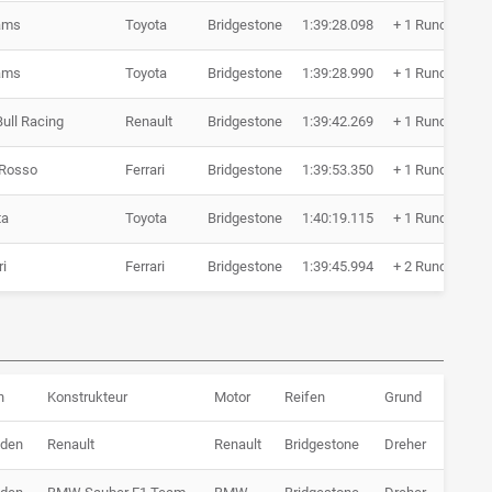
iams
Toyota
Bridgestone
1:39:28.098
+ 1 Runde
5
iams
Toyota
Bridgestone
1:39:28.990
+ 1 Runde
5
ull Racing
Renault
Bridgestone
1:39:42.269
+ 1 Runde
5
 Rosso
Ferrari
Bridgestone
1:39:53.350
+ 1 Runde
5
ta
Toyota
Bridgestone
1:40:19.115
+ 1 Runde
5
ri
Ferrari
Bridgestone
1:39:45.994
+ 2 Runden
5
n
Konstrukteur
Motor
Reifen
Grund
nden
Renault
Renault
Bridgestone
Dreher