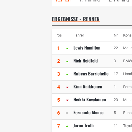
ERGEBNISSE - RENNEN
Pos
Fahrer
Nr
Kons
Lewis Hamilton
1
22
McLa
Nick Heidfeld
2
3
BMW 
Rubens Barrichello
3
17
Hond
Kimi Räikkönen
4
1
Ferra
Heikki Kovalainen
5
23
McLa
Fernando Alonso
6
5
Rena
Jarno Trulli
7
11
Toyo