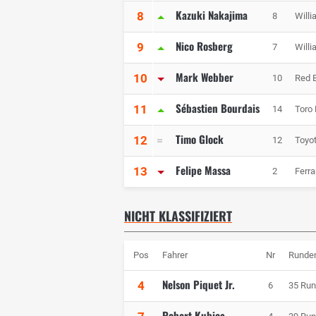
Kazuki Nakajima
8
8
Will
Nico Rosberg
9
7
Will
Mark Webber
10
10
Red B
Sébastien Bourdais
11
14
Toro
Timo Glock
12
12
Toyo
Felipe Massa
13
2
Ferra
NICHT KLASSIFIZIERT
Pos
Fahrer
Nr
Runde
Nelson Piquet Jr.
4
6
35 Ru
Robert Kubica