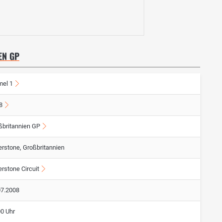
N GP
mel 1
8
ßbritannien GP
erstone, Großbritannien
erstone Circuit
07.2008
00 Uhr