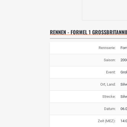
RENNEN - FORMEL 1 GROSSBRITANNIE
Rennserie:
For
Saison:
200
Event:
Gro
Ort, Land:
Silv
Strecke:
Silv
Datum:
06.
Zeit (MEZ):
14: