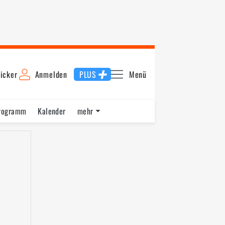
icker
Anmelden
PLUS
Menü
rogramm
Kalender
mehr
F1 Datenbank
Jobs
Über uns
nde