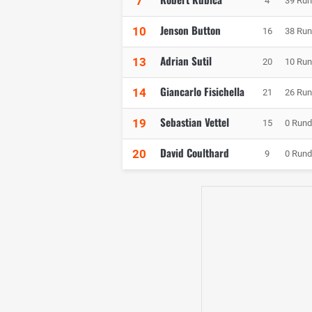
7
4
39 Ru
Jenson Button
10
16
38 Ru
Adrian Sutil
13
20
10 Ru
Giancarlo Fisichella
14
21
26 Ru
Sebastian Vettel
19
15
0 Run
David Coulthard
20
9
0 Run