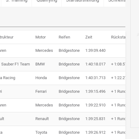
trukteur
Motor
Reifen
Zeit
Rückstand
R
ren
Mercedes
Bridgestone
1:39:09.440
6
Sauber F1 Team
BMW
Bridgestone
1:40:18.017
+ 1:08.577
6
a Racing
Honda
Bridgestone
1:40:31.713
+ 1:22.273
6
ri
Ferrari
Bridgestone
1:39:15.496
+ 1 Runde
5
ren
Mercedes
Bridgestone
1:39:22.910
+ 1 Runde
5
ult
Renault
Bridgestone
1:39:25.831
+ 1 Runde
5
ta
Toyota
Bridgestone
1:39:26.912
+ 1 Runde
5