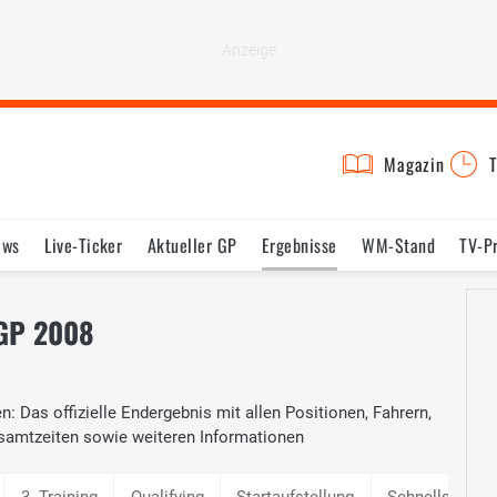
Magazin
T
ews
Live-Ticker
Aktueller GP
Ergebnisse
WM-Stand
TV-P
lder
Termine
Statistik
Testfahrten
Reglement
Lexikon
 GP 2008
: Das offizielle Endergebnis mit allen Positionen, Fahrern,
samtzeiten sowie weiteren Informationen
3. Training
Qualifying
Startaufstellung
Schnellste Ru