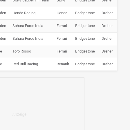
nden
BMW Sauber F1 Team
BMW
Bridgestone
Dreher
nden
Honda Racing
Honda
Bridgestone
Dreher
nden
Sahara Force India
Ferrari
Bridgestone
Dreher
nden
Sahara Force India
Ferrari
Bridgestone
Dreher
de
Toro Rosso
Ferrari
Bridgestone
Dreher
de
Red Bull Racing
Renault
Bridgestone
Dreher