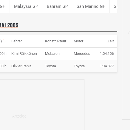
 GP
Malaysia GP
Bahrain GP
San Marino GP
Spanien
MAI 2005
Z)
Fahrer
Konstrukteur
Motor
Zeit
00 h
Kimi Räikkönen
McLaren
Mercedes
1:04.106
00 h
Olivier Panis
Toyota
Toyota
1:04.877