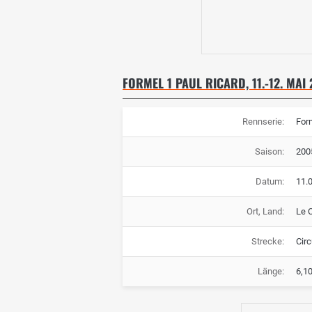
FORMEL 1 PAUL RICARD, 11.-12. MAI
Rennserie:
For
Saison:
200
Datum:
11.0
Ort, Land:
Le C
Strecke:
Circ
Länge:
6,1