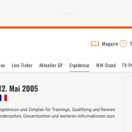
Magazin
T
ews
Live-Ticker
Aktueller GP
Ergebnisse
WM-Stand
TV-P
lder
Termine
Statistik
Testfahrten
Reglement
Lexikon
-12. Mai 2005
rgebnisse und Zeitplan für Trainings, Qualifying und Rennen
 Rundenzeiten, Gesamtzeiten und weiteren Informationen zum