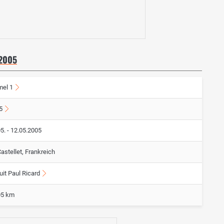
 2005
mel 1
5
5. - 12.05.2005
astellet, Frankreich
uit Paul Ricard
05 km