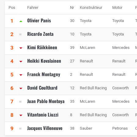
Pos
Fahrer
Nr
Konstrukteur
Motor
Olivier Panis
1
30
Toyota
Toyota
Ricardo Zonta
2
10
Toyota
Toyota
Kimi Räikkönen
3
39
McLaren
Mercedes
Heikki Kovalainen
4
27
Renault
Renault
Franck Montagny
5
2
Renault
Renault
David Coulthard
6
12
Red Bull Racing
Cosworth
Juan Pablo Montoya
7
35
McLaren
Mercedes
Vitantonio Liuzzi
8
8
Red Bull Racing
Cosworth
Jacques Villeneuve
9
38
Sauber
Petronas