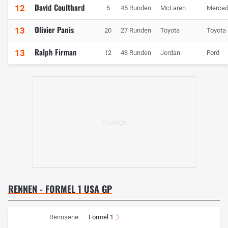
David Coulthard
12
5
45 Runden
McLaren
Merce
Olivier Panis
13
20
27 Runden
Toyota
Toyota
Ralph Firman
13
12
48 Runden
Jordan
Ford
RENNEN - FORMEL 1 USA GP
Rennserie:
Formel 1