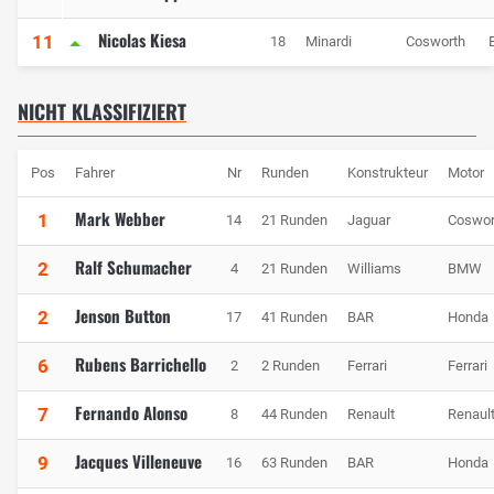
Nicolas Kiesa
11
18
Minardi
Cosworth
NICHT KLASSIFIZIERT
Pos
Fahrer
Nr
Runden
Konstrukteur
Motor
Mark Webber
1
14
21 Runden
Jaguar
Coswor
Ralf Schumacher
2
4
21 Runden
Williams
BMW
Jenson Button
2
17
41 Runden
BAR
Honda
Rubens Barrichello
6
2
2 Runden
Ferrari
Ferrari
Fernando Alonso
7
8
44 Runden
Renault
Renaul
Jacques Villeneuve
9
16
63 Runden
BAR
Honda