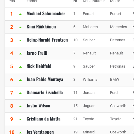
Pos
Fahrer
Nr
Konstrukteur
Motor
Michael Schumacher
1
1
Ferrari
Ferrari
Kimi Räikkönen
2
6
McLaren
Mercedes
Heinz-Harald Frentzen
3
10
Sauber
Petronas
Jarno Trulli
4
7
Renault
Renault
Nick Heidfeld
5
9
Sauber
Petronas
Juan Pablo Montoya
6
3
Williams
BMW
Giancarlo Fisichella
7
11
Jordan
Ford
Justin Wilson
8
15
Jaguar
Cosworth
Cristiano da Matta
9
21
Toyota
Toyota
Jos Verstappen
10
19
Minardi
Cosworth