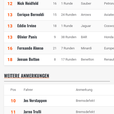
Nick Heidfeld
12
16
1 Runde
Sauber
Petron
Enrique Bernoldi
13
15
24 Runden
Arrows
Asiate
Eddie Irvine
13
18
1 Runde
Jaguar
Coswo
Olivier Panis
13
9
38 Runden
BAR
Honda
Fernando Alonso
16
21
7 Runden
Minardi
Europ
Jenson Button
18
8
17 Runden
Benetton
Renaul
WEITERE ANMERKUNGEN
Pos
Fahrer
Anmerkung
Jos Verstappen
10
Bremsdefekt
Jarno Trulli
11
Bremsdefekt