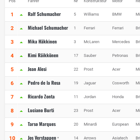
Pos
Fahrer
Nr
Konstrukteur
Motor
Re
Ralf Schumacher
1
5
Williams
BMW
Mi
Michael Schumacher
2
1
Ferrari
Ferrari
Br
Mika Häkkinen
3
3
McLaren
Mercedes
Br
Kimi Räikkönen
4
17
Sauber
Petronas
Br
Jean Alesi
5
22
Prost
Acer
Mi
Pedro de la Rosa
6
19
Jaguar
Cosworth
Mi
Ricardo Zonta
7
11
Jordan
Honda
Br
Luciano Burti
8
23
Prost
Acer
Mi
Tarso Marques
9
20
Minardi
European
Mi
Jos Verstappen
10
14
Arrows
Asiatech
Br
*