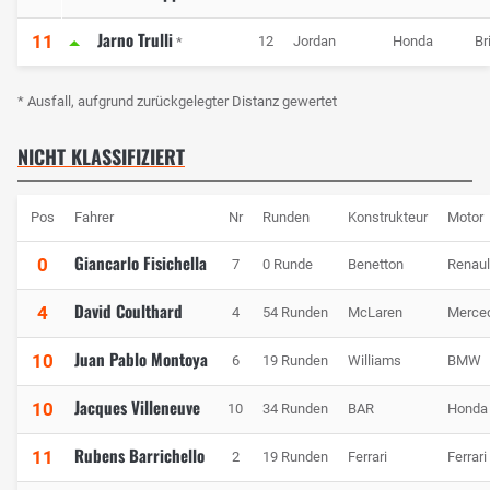
Jarno Trulli
11
12
Jordan
Honda
Br
*
* Ausfall, aufgrund zurückgelegter Distanz gewertet
NICHT KLASSIFIZIERT
Pos
Fahrer
Nr
Runden
Konstrukteur
Motor
Giancarlo Fisichella
0
7
0 Runde
Benetton
Renaul
David Coulthard
4
4
54 Runden
McLaren
Merce
Juan Pablo Montoya
10
6
19 Runden
Williams
BMW
Jacques Villeneuve
10
10
34 Runden
BAR
Honda
Rubens Barrichello
11
2
19 Runden
Ferrari
Ferrari