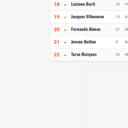
Luciano Burti
18
23
P
Jacques Villeneuve
19
10
B
Fernando Alonso
20
21
M
Jenson Button
21
8
B
Tarso Marques
22
20
M