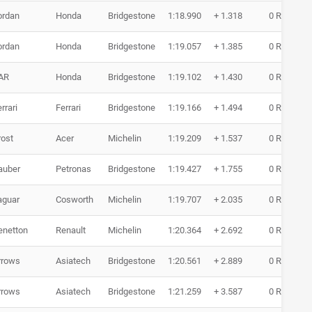
ordan
Honda
Bridgestone
1:18.990
+ 1.318
0 Runde
ordan
Honda
Bridgestone
1:19.057
+ 1.385
0 Runde
AR
Honda
Bridgestone
1:19.102
+ 1.430
0 Runde
rrari
Ferrari
Bridgestone
1:19.166
+ 1.494
0 Runde
rost
Acer
Michelin
1:19.209
+ 1.537
0 Runde
auber
Petronas
Bridgestone
1:19.427
+ 1.755
0 Runde
aguar
Cosworth
Michelin
1:19.707
+ 2.035
0 Runde
enetton
Renault
Michelin
1:20.364
+ 2.692
0 Runde
rrows
Asiatech
Bridgestone
1:20.561
+ 2.889
0 Runde
rrows
Asiatech
Bridgestone
1:21.259
+ 3.587
0 Runde