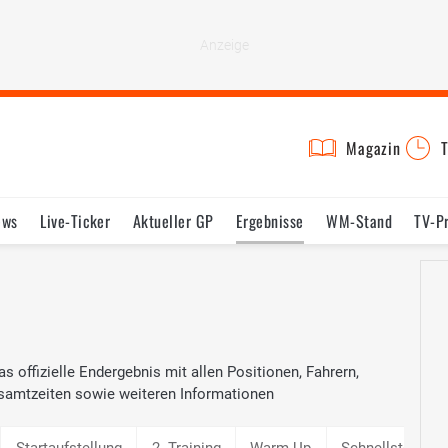
Magazin
T
ews
Live-Ticker
Aktueller GP
Ergebnisse
WM-Stand
TV-P
lder
Termine
Statistik
Testfahrten
Reglement
Lexikon
s offizielle Endergebnis mit allen Positionen, Fahrern,
samtzeiten sowie weiteren Informationen
Startaufstellung
2. Training
Warm Up
Schnellste Run