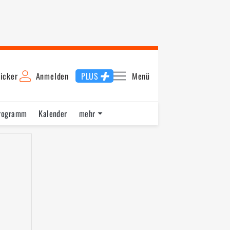
icker
Anmelden
PLUS
Menü
rogramm
Kalender
mehr
F1 Datenbank
Jobs
Über uns
de