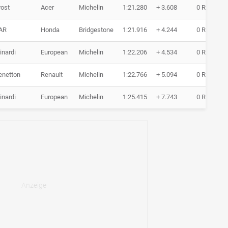
rost
Acer
Michelin
1:21.280
+ 3.608
0 Runde
AR
Honda
Bridgestone
1:21.916
+ 4.244
0 Runde
inardi
European
Michelin
1:22.206
+ 4.534
0 Runde
enetton
Renault
Michelin
1:22.766
+ 5.094
0 Runde
inardi
European
Michelin
1:25.415
+ 7.743
0 Runde