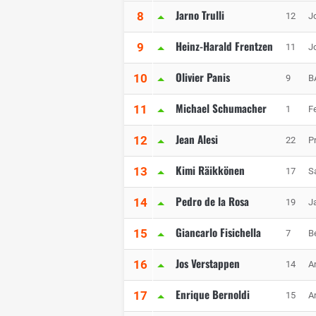
Jarno Trulli
8
12
J
Heinz-Harald Frentzen
9
11
J
Olivier Panis
10
9
B
Michael Schumacher
11
1
Fe
Jean Alesi
12
22
P
Kimi Räikkönen
13
17
S
Pedro de la Rosa
14
19
J
Giancarlo Fisichella
15
7
B
Jos Verstappen
16
14
A
Enrique Bernoldi
17
15
A