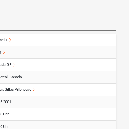
mel 1
1
ada GP
treal, Kanada
uit Gilles Villeneuve
06.2001
00 Uhr
00 Uhr