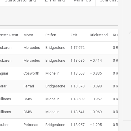
onstrukteur
Motor
Reifen
Zeit
Rückstand
Runden
cLaren
Mercedes
Bridgestone
1:17.672
0 Runde
cLaren
Mercedes
Bridgestone
1:18.086
+ 0.414
0 Runde
aguar
Cosworth
Michelin
1:18.508
+ 0.836
0 Runde
rrari
Ferrari
Bridgestone
1:18.570
+ 0.898
0 Runde
illiams
BMW
Michelin
1:18.639
+ 0.967
0 Runde
illiams
BMW
Michelin
1:18.641
+ 0.969
0 Runde
auber
Petronas
Bridgestone
1:18.967
+ 1.295
0 Runde