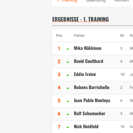
ERGEBNISSE - 1. TRAINING
Pos
Fahrer
Nr
K
Mika Häkkinen
1
3
M
David Coulthard
2
4
M
Eddie Irvine
3
18
J
Rubens Barrichello
4
2
Fe
Juan Pablo Montoya
5
6
W
Ralf Schumacher
6
5
W
Nick Heidfeld
7
16
S