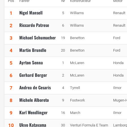
Pos
Fahrer
Nr
Konstrukteur
Motor
Nigel Mansell
1
5
Williams
Renault
Riccardo Patrese
2
6
Williams
Renault
Michael Schumacher
3
19
Benetton
Ford
Martin Brundle
4
20
Benetton
Ford
Ayrton Senna
5
1
McLaren
Honda
Gerhard Berger
6
2
McLaren
Honda
Andrea de Cesaris
7
4
Tyrrell
Ilmor
Michele Alboreto
8
9
Footwork
Mugen-
Karl Wendlinger
9
16
March
Ilmor
Ukyo Katayama
10
30
Venturi Formula E Team
Lamborg