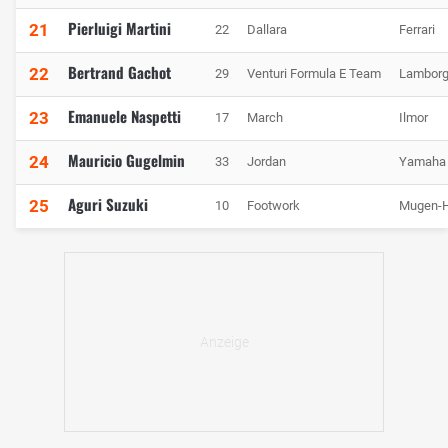
Pierluigi Martini
21
22
Dallara
Ferrari
Bertrand Gachot
22
29
Venturi Formula E Team
Lamborg
Emanuele Naspetti
23
17
March
Ilmor
Mauricio Gugelmin
24
33
Jordan
Yamaha
Aguri Suzuki
25
10
Footwork
Mugen-