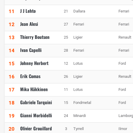
J J Lehto
11
21
Dallara
Ferrari
Jean Alesi
12
27
Ferrari
Ferrari
Thierry Boutsen
13
25
Ligier
Renault
Ivan Capelli
14
28
Ferrari
Ferrari
Johnny Herbert
15
12
Lotus
Ford
Erik Comas
16
26
Ligier
Renault
Mika Häkkinen
17
11
Lotus
Ford
Gabriele Tarquini
18
15
Fondmetal
Ford
Gianni Morbidelli
19
24
Minardi
Lamborg
Olivier Grouillard
20
3
Tyrrell
Ilmor