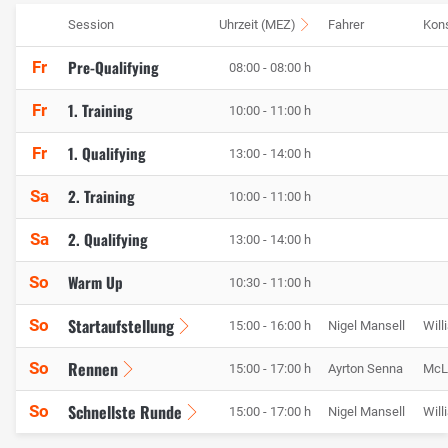
Session
Uhrzeit (MEZ)
Fahrer
Kons
Pre-Qualifying
Fr
08:00 - 08:00 h
1. Training
Fr
10:00 - 11:00 h
1. Qualifying
Fr
13:00 - 14:00 h
2. Training
Sa
10:00 - 11:00 h
2. Qualifying
Sa
13:00 - 14:00 h
Warm Up
So
10:30 - 11:00 h
Startaufstellung
So
15:00 - 16:00 h
Nigel Mansell
Will
Rennen
So
15:00 - 17:00 h
Ayrton Senna
McL
Schnellste Runde
So
15:00 - 17:00 h
Nigel Mansell
Will