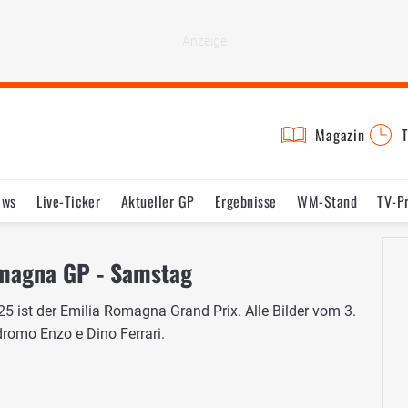
Magazin
T
ews
Live-Ticker
Aktueller GP
Ergebnisse
WM-Stand
TV-P
lder
Termine
Statistik
Testfahrten
Reglement
Lexikon
omagna GP - Samstag
5 ist der Emilia Romagna Grand Prix. Alle Bilder vom 3.
romo Enzo e Dino Ferrari.