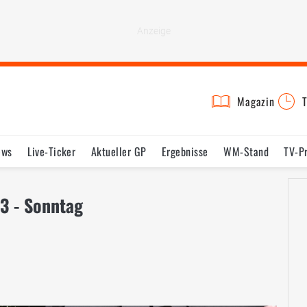
Magazin
T
ews
Live-Ticker
Aktueller GP
Ergebnisse
WM-Stand
TV-P
lder
Termine
Statistik
Testfahrten
Reglement
Lexikon
13 - Sonntag