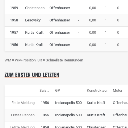
1959
Christensen
Offenhauser
-
0,00
1
0
1958
Lesovsky
Offenhauser
-
0,00
1
0
1957
Kurtis Kraft
Offenhauser
-
0,00
1
0
1956
Kurtis Kraft
Offenhauser
-
0,00
1
0
WM = WM-Position, SR = Schnellste Rennrunden
ZUM ERSTEN UND LETZTEN
Saison
GP
Konstrukteur
Motor
Erste Meldung
1956
Indianapolis 500
Kurtis Kraft
Offenhau
Erstes Rennen
1956
Indianapolis 500
Kurtis Kraft
Offenhau
Letzte Meldung
1959
Indianapolis 500
Christensen
Offenhau