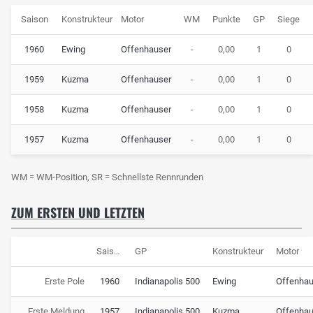
Saison
Konstrukteur
Motor
WM
Punkte
GP
Siege
1960
Ewing
Offenhauser
-
0,00
1
0
1959
Kuzma
Offenhauser
-
0,00
1
0
1958
Kuzma
Offenhauser
-
0,00
1
0
1957
Kuzma
Offenhauser
-
0,00
1
0
WM = WM-Position, SR = Schnellste Rennrunden
ZUM ERSTEN UND LETZTEN
Saison
GP
Konstrukteur
Motor
Erste Pole
1960
Indianapolis 500
Ewing
Offenhau
Erste Meldung
1957
Indianapolis 500
Kuzma
Offenhau