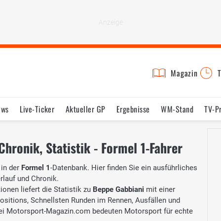
Magazin
T
ews
Live-Ticker
Aktueller GP
Ergebnisse
WM-Stand
TV-P
lder
Termine
Statistik
Testfahrten
Reglement
Lexikon
Chronik, Statistik - Formel 1-Fahrer
in der
Formel 1
-Datenbank. Hier finden Sie ein ausführliches
erlauf und Chronik.
onen liefert die Statistik zu
Beppe Gabbiani
mit einer
Positions, Schnellsten Runden im Rennen, Ausfällen und
i Motorsport-Magazin.com bedeuten Motorsport für echte