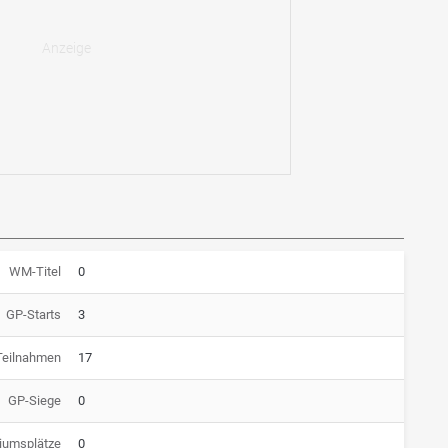
WM-Titel
0
GP-Starts
3
Teilnahmen
17
GP-Siege
0
iumsplätze
0