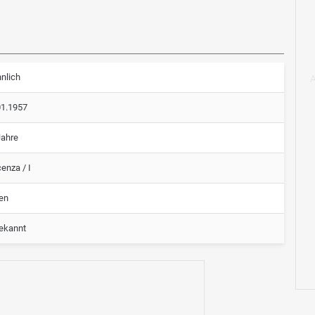
nlich
01.1957
Jahre
enza / I
ien
ekannt