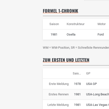
FORMEL 1-CHRONIK
Saison
Konstrukteur
Motor
1981
Osella
Ford
WM = WM-Position, SR = Schnellste Rennrunde
ZUM ERSTEN UND LETZTEN
Saison
GP
Erste Meldung
1978
USA GP
Erstes Rennen
1981
USA-Long Beac
Letzte Meldung
1981
USA-Las Vegas