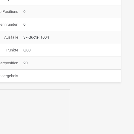
e Positions
0
Rennrunden
0
Ausfälle
3 - Quote: 100%
Punkte
0,00
artposition
20
nnergebnis
-