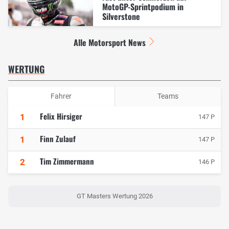
MotoGP-Sprintpodium in
Silverstone
Alle Motorsport News
WERTUNG
Fahrer
Teams
Felix Hirsiger
1
147 P
Finn Zulauf
1
147 P
Tim Zimmermann
2
146 P
GT Masters Wertung 2026