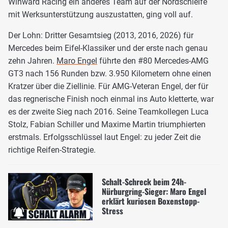
Winward Racing ein anderes Team auf der Nordschleife
mit Werksunterstützung auszustatten, ging voll auf.
Der Lohn: Dritter Gesamtsieg (2013, 2016, 2026) für
Mercedes beim Eifel-Klassiker und der erste nach genau
zehn Jahren.
Maro Engel
führte den #80 Mercedes-AMG
GT3 nach 156 Runden bzw. 3.950 Kilometern ohne einen
Kratzer über die Ziellinie. Für AMG-Veteran Engel, der für
das regnerische Finish noch einmal ins Auto kletterte, war
es der zweite Sieg nach 2016. Seine Teamkollegen Luca
Stolz, Fabian Schiller und Maxime Martin triumphierten
erstmals. Erfolgsschlüssel laut Engel: zu jeder Zeit die
richtige Reifen-Strategie.
Schalt-Schreck beim 24h-
Nürburgring-Sieger: Maro Engel
erklärt kuriosen Boxenstopp-
Stress