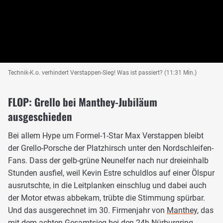
Technik-K.o. verhindert Verstappen-Sieg! Was ist passiert? (11:31 Min.)
FLOP: Grello bei Manthey-Jubiläum
ausgeschieden
Bei allem Hype um Formel-1-Star Max Verstappen bleibt
der Grello-Porsche der Platzhirsch unter den Nordschleifen-
Fans. Dass der gelb-grüne Neunelfer nach nur dreieinhalb
Stunden ausfiel, weil Kevin Estre schuldlos auf einer Ölspur
ausrutschte, in die Leitplanken einschlug und dabei auch
der Motor etwas abbekam, trübte die Stimmung spürbar.
Und das ausgerechnet im 30. Firmenjahr von
Manthey
, das
mit dem achten Gesamtsieg bei den 24h Nürburgring