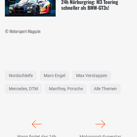
24h Nürburgring: M3 Touring
schneller als BMW-GT3s!
© Motorsport-Magazin
Nordschleife
Maro Engel
Max Verstappen
Mercedes, DTM
Manthey, Porsche
Alle Themen
Wann findet das 24h
Motorsport-Superstar