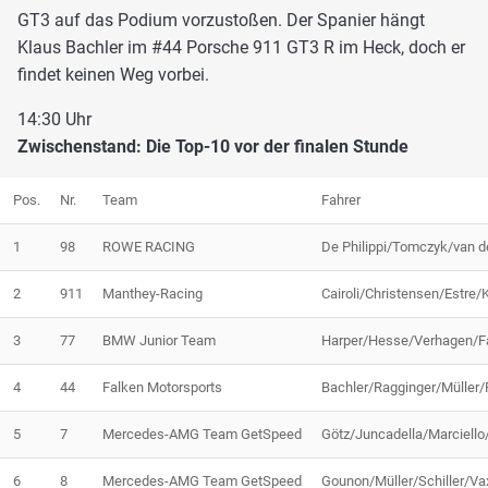
GT3 auf das Podium vorzustoßen. Der Spanier hängt
Klaus Bachler im #44 Porsche 911 GT3 R im Heck, doch er
findet keinen Weg vorbei.
14:30 Uhr
Zwischenstand: Die Top-10 vor der finalen Stunde
Pos.
Nr.
Team
Fahrer
1
98
ROWE RACING
De Philippi/Tomczyk/van d
2
911
Manthey-Racing
Cairoli/Christensen/Estre/
3
77
BMW Junior Team
Harper/Hesse/Verhagen/F
4
44
Falken Motorsports
Bachler/Ragginger/Müller/P
5
7
Mercedes-AMG Team GetSpeed
Götz/Juncadella/Marciello/
6
8
Mercedes-AMG Team GetSpeed
Gounon/Müller/Schiller/Vax