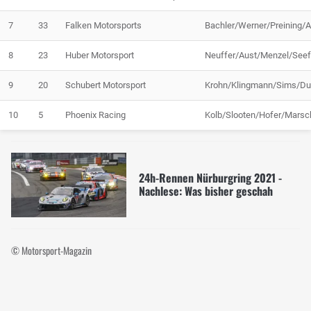
7
33
Falken Motorsports
Bachler/Werner/Preining/A
8
23
Huber Motorsport
Neuffer/Aust/Menzel/Seef
9
20
Schubert Motorsport
Krohn/Klingmann/Sims/Du
10
5
Phoenix Racing
Kolb/Slooten/Hofer/Marsch
24h-Rennen Nürburgring 2021 -
Nachlese: Was bisher geschah
© Motorsport-Magazin