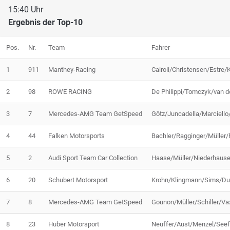
15:40 Uhr
Ergebnis der Top-10
Pos.
Nr.
Team
Fahrer
1
911
Manthey-Racing
Cairoli/Christensen/Estre/
2
98
ROWE RACING
De Philippi/Tomczyk/van d
3
7
Mercedes-AMG Team GetSpeed
Götz/Juncadella/Marciello/
4
44
Falken Motorsports
Bachler/Ragginger/Müller/P
5
2
Audi Sport Team Car Collection
Haase/Müller/Niederhaus
6
20
Schubert Motorsport
Krohn/Klingmann/Sims/Du
7
8
Mercedes-AMG Team GetSpeed
Gounon/Müller/Schiller/Vax
8
23
Huber Motorsport
Neuffer/Aust/Menzel/Seef