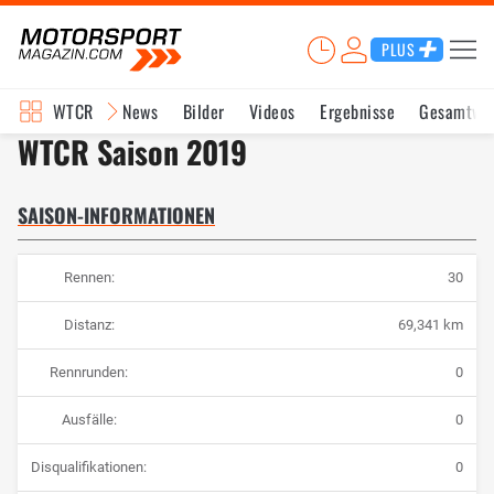
PLUS
WTCR
News
Bilder
Videos
Ergebnisse
Gesamtwe
WTCR Saison 2019
SAISON-INFORMATIONEN
Rennen:
30
Distanz:
69,341 km
Rennrunden:
0
Ausfälle:
0
Disqualifikationen:
0