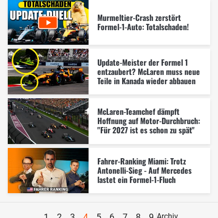
Murmeltier-Crash zerstört
Formel-1-Auto: Totalschaden!
Update-Meister der Formel 1
entzaubert? McLaren muss neue
Teile in Kanada wieder abbauen
McLaren-Teamchef dämpft
Hoffnung auf Motor-Durchbruch:
"Für 2027 ist es schon zu spät"
Fahrer-Ranking Miami: Trotz
Antonelli-Sieg - Auf Mercedes
lastet ein Formel-1-Fluch
1
2
3
4
5
6
7
8
9
Archiv