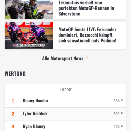
Erkenntnis verhalf zum
perfekten MotoGP-Rennen in
Silverstone
MotoGP heute LIVE: Fernandez
dominiert, Bezzecchi kämpft
sich sensationell aufs Podium!
Alle Motorsport News
WERTUNG
Fahrer
Denny Hamlin
1
886 P
Tyler Reddick
2
802 P
Ryan Blaney
3
766 P