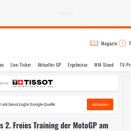
Magazin
T
os
Live-Ticker
Aktueller GP
Ergebnisse
WM-Stand
TV-P
mine
Testfahrten
Reglement
Bilder
artner
 als bevorzugte Google-Quelle
Aktivieren
s 2. Freies Training der MotoGP am