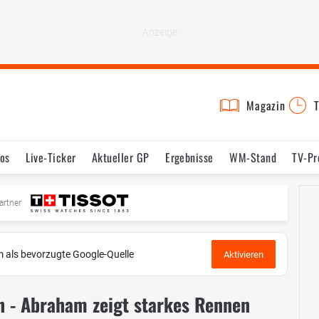
Magazin
T
os
Live-Ticker
Aktueller GP
Ergebnisse
WM-Stand
TV-P
mine
Testfahrten
Reglement
Bilder
artner
 als bevorzugte Google-Quelle
Aktivieren
 - Abraham zeigt starkes Rennen