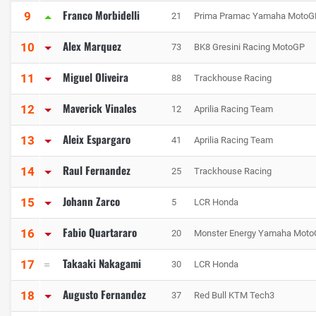
Franco Morbidelli
9
21
Prima Pramac Yamaha MotoG
Alex Marquez
10
73
BK8 Gresini Racing MotoGP
Miguel Oliveira
11
88
Trackhouse Racing
Maverick Vinales
12
12
Aprilia Racing Team
Aleix Espargaro
13
41
Aprilia Racing Team
Raul Fernandez
14
25
Trackhouse Racing
Johann Zarco
15
5
LCR Honda
Fabio Quartararo
16
20
Monster Energy Yamaha Mot
Takaaki Nakagami
17
30
LCR Honda
Augusto Fernandez
18
37
Red Bull KTM Tech3