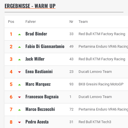
ERGEBNISSE - WARM UP
Pos
Fahrer
Nr
Team
Brad Binder
1
33
Red Bull KTM Factory Racing
Fabio Di Giannantonio
2
49
Pertamina Enduro VR46 Racin
Jack Miller
3
43
Red Bull KTM Factory Racing
Enea Bastianini
4
23
Ducati Lenovo Team
Marc Marquez
5
93
BK8 Gresini Racing MotoGP
Francesco Bagnaia
6
1
Ducati Lenovo Team
Marco Bezzecchi
7
72
Pertamina Enduro VR46 Racin
Pedro Acosta
8
31
Red Bull KTM Tech3