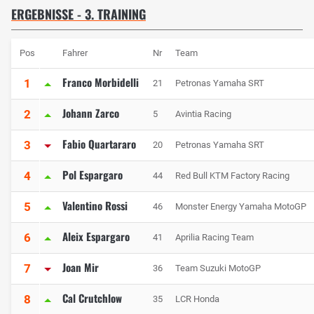
ERGEBNISSE - 3. TRAINING
Pos
Fahrer
Nr
Team
Franco Morbidelli
1
21
Petronas Yamaha SRT
Johann Zarco
2
5
Avintia Racing
Fabio Quartararo
3
20
Petronas Yamaha SRT
Pol Espargaro
4
44
Red Bull KTM Factory Racing
Valentino Rossi
5
46
Monster Energy Yamaha MotoGP
Aleix Espargaro
6
41
Aprilia Racing Team
Joan Mir
7
36
Team Suzuki MotoGP
Cal Crutchlow
8
35
LCR Honda