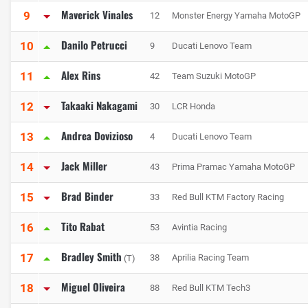
Maverick Vinales
9
12
Monster Energy Yamaha MotoGP
Danilo Petrucci
10
9
Ducati Lenovo Team
Alex Rins
11
42
Team Suzuki MotoGP
Takaaki Nakagami
12
30
LCR Honda
Andrea Dovizioso
13
4
Ducati Lenovo Team
Jack Miller
14
43
Prima Pramac Yamaha MotoGP
Brad Binder
15
33
Red Bull KTM Factory Racing
Tito Rabat
16
53
Avintia Racing
Bradley Smith
17
38
Aprilia Racing Team
(T)
Miguel Oliveira
18
88
Red Bull KTM Tech3