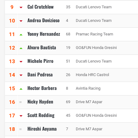
Cal Crutchlow
9
35
Ducati Lenovo Team
Andrea Dovizioso
10
4
Ducati Lenovo Team
Yonny Hernandez
11
68
Pramac Racing Team
Alvaro Bautista
12
19
GO&FUN Honda Gresini
Michele Pirro
13
51
Ducati Lenovo Team
Dani Pedrosa
14
26
Honda HRC Castrol
Hector Barbera
15
8
Avintia Racing
Nicky Hayden
16
69
Drive M7 Aspar
Scott Redding
17
45
GO&FUN Honda Gresini
Hiroshi Aoyama
18
7
Drive M7 Aspar