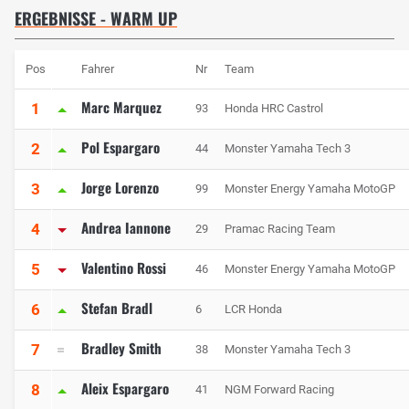
ERGEBNISSE - WARM UP
Pos
Fahrer
Nr
Team
Marc Marquez
1
93
Honda HRC Castrol
Pol Espargaro
2
44
Monster Yamaha Tech 3
Jorge Lorenzo
3
99
Monster Energy Yamaha MotoGP
Andrea Iannone
4
29
Pramac Racing Team
Valentino Rossi
5
46
Monster Energy Yamaha MotoGP
Stefan Bradl
6
6
LCR Honda
Bradley Smith
7
38
Monster Yamaha Tech 3
Aleix Espargaro
8
41
NGM Forward Racing