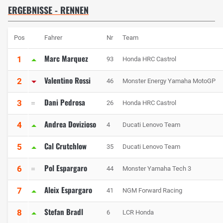
ERGEBNISSE - RENNEN
Pos
Fahrer
Nr
Team
Marc Marquez
1
93
Honda HRC Castrol
Valentino Rossi
2
46
Monster Energy Yamaha MotoGP
Dani Pedrosa
3
26
Honda HRC Castrol
Andrea Dovizioso
4
4
Ducati Lenovo Team
Cal Crutchlow
5
35
Ducati Lenovo Team
Pol Espargaro
6
44
Monster Yamaha Tech 3
Aleix Espargaro
7
41
NGM Forward Racing
Stefan Bradl
8
6
LCR Honda