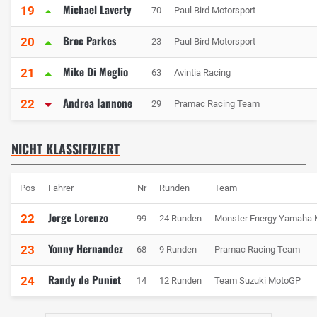
Michael Laverty
19
70
Paul Bird Motorsport
Broc Parkes
20
23
Paul Bird Motorsport
Mike Di Meglio
21
63
Avintia Racing
Andrea Iannone
22
29
Pramac Racing Team
NICHT KLASSIFIZIERT
Pos
Fahrer
Nr
Runden
Team
Jorge Lorenzo
22
99
24 Runden
Monster Energy Yamaha
Yonny Hernandez
23
68
9 Runden
Pramac Racing Team
Randy de Puniet
24
14
12 Runden
Team Suzuki MotoGP