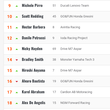
Michele Pirro
9
51
Ducati Lenovo Team
Scott Redding
10
45
GO&FUN Honda Gresini
Hector Barbera
11
8
Avintia Racing
Danilo Petrucci
12
9
Ioda Racing Project
Nicky Hayden
13
69
Drive M7 Aspar
Bradley Smith
14
38
Monster Yamaha Tech 3
Hiroshi Aoyama
15
7
Drive M7 Aspar
Alvaro Bautista
16
19
GO&FUN Honda Gresini
Karel Abraham
17
17
Cardion AB Motoracing
Alex De Angelis
18
15
NGM Forward Racing