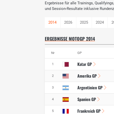
Ergebnisse für alle Trainings, Qualifyin
und Session-Resultate inklusive Rundenz
2026
2025
2024
2
ERGEBNISSE MOTOGP 2014
Nr
GP
Katar GP
1
Amerika GP
2
Argentinien GP
3
Spanien GP
4
Frankreich GP
5