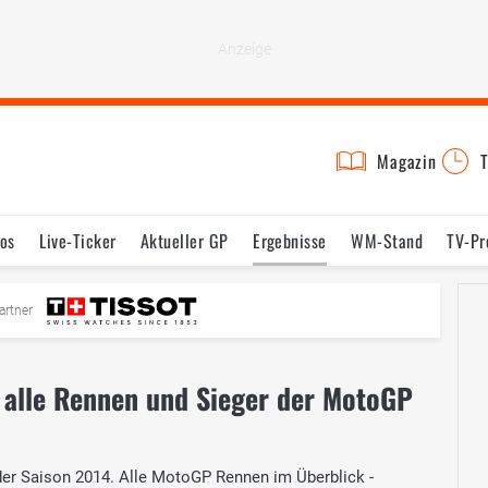
Magazin
T
os
Live-Ticker
Aktueller GP
Ergebnisse
WM-Stand
TV-P
mine
Testfahrten
Reglement
Bilder
artner
 alle Rennen und Sieger der MotoGP
der Saison 2014. Alle MotoGP Rennen im Überblick -