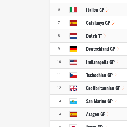
Italien GP
6
Catalunya GP
7
Dutch TT
8
Deutschland GP
9
Indianapolis GP
10
Tschechien GP
11
Großbritannien GP
12
San Marino GP
13
Aragon GP
14
15