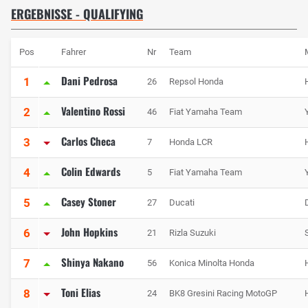
ERGEBNISSE - QUALIFYING
Pos
Fahrer
Nr
Team
Dani Pedrosa
1
26
Repsol Honda
Valentino Rossi
2
46
Fiat Yamaha Team
Carlos Checa
3
7
Honda LCR
Colin Edwards
4
5
Fiat Yamaha Team
Casey Stoner
5
27
Ducati
John Hopkins
6
21
Rizla Suzuki
Shinya Nakano
7
56
Konica Minolta Honda
Toni Elias
8
24
BK8 Gresini Racing MotoGP