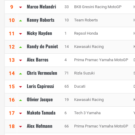
Marco Melandri
9
33
BK8 Gresini Racing MotoGP
Kenny Roberts
10
10
Team Roberts
Nicky Hayden
11
1
Repsol Honda
Randy de Puniet
12
14
Kawasaki Racing
Alex Barros
13
4
Prima Pramac Yamaha MotoGP
Chris Vermeulen
14
71
Rizla Suzuki
Loris Capirossi
15
65
Ducati
Olivier Jacque
16
19
Kawasaki Racing
Makoto Tamada
17
6
Tech 3 Yamaha
Alex Hofmann
18
66
Prima Pramac Yamaha MotoGP